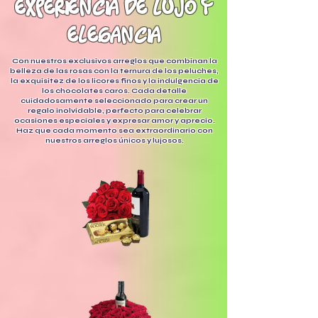
experiencia de lujo y
elegancia
Con nuestros exclusivos arreglos que combinan la
belleza de las rosas con la ternura de los peluches,
la exquisitez de los licores finos y la indulgencia de
los chocolates caros. Cada detalle
cuidadosamente seleccionado para crear un
regalo inolvidable, perfecto para celebrar
ocasiones especiales y expresar amor y aprecio.
Haz que cada momento sea extraordinario con
nuestros arreglos únicos y lujosos.