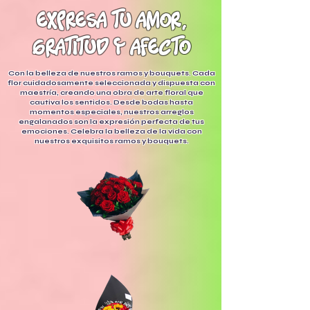
expresa tu amor,
gratitud y afecto
Con la belleza de nuestros ramos y bouquets. Cada
flor cuidadosamente seleccionada y dispuesta con
maestría, creando una obra de arte floral que
cautiva los sentidos. Desde bodas hasta
momentos especiales, nuestros arreglos
engalanados son la expresión perfecta de tus
emociones. Celebra la belleza de la vida con
nuestros exquisitos ramos y bouquets.