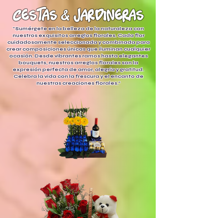
cestas
&
jardineras
"Sumérgete en la belleza de la naturaleza con
nuestros exquisitos arreglos florales. Cada flor
cuidadosamente seleccionada y combinada para
crear composiciones únicas que iluminan cualquier
ocasión. Desde vibrantes ramos hasta elegantes
bouquets, nuestros arreglos florales son la
expresión perfecta de amor, alegría y gratitud.
Celebra la vida con la frescura y el encanto de
nuestras creaciones florales."