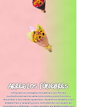
arreglos fúnebres
Ofrecemos arreglos fúnebres con flores
cuidadosamente seleccionadas para honrar y
recordar a sus seres queridos. Nuestros diseños son
elegantes y respetuosos, brindando consuelo en
momentos difíciles. Cada arreglo es elaborado con