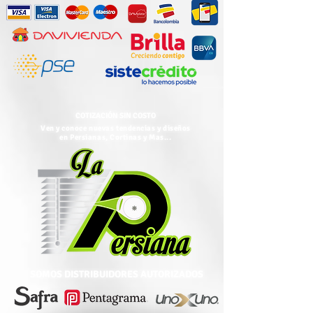
COTIZACIÓN SIN COSTO
Ven y conoce nuevas
tendencias
y diseños
en Persianas, Cortinas y M
as...
SOMOS DISTRIBUIDORES AUTORIZADOS