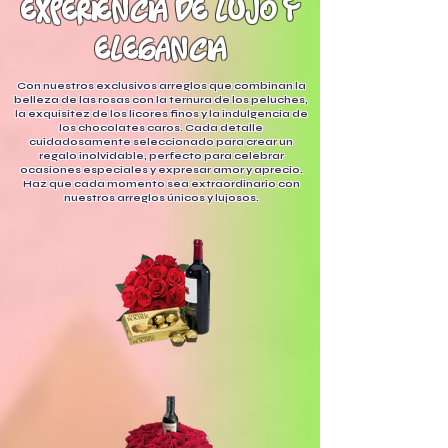
experiencia de lujo y
elegancia
Con nuestros exclusivos arreglos que combinan la
belleza de las rosas con la ternura de los peluches,
la exquisitez de los licores finos y la indulgencia de
los chocolates caros. Cada detalle
cuidadosamente seleccionado para crear un
regalo inolvidable, perfecto para celebrar
ocasiones especiales y expresar amor y aprecio.
Haz que cada momento sea extraordinario con
nuestros arreglos únicos y lujosos.