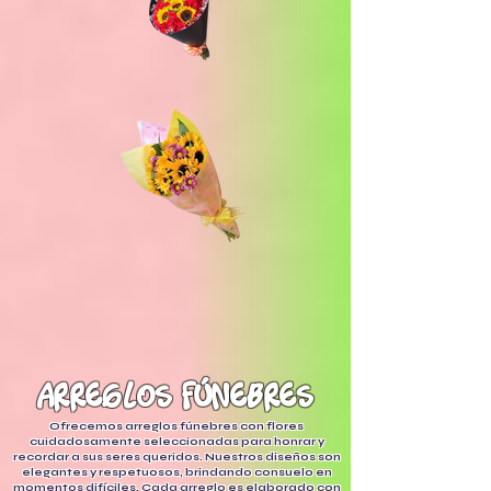
arreglos fúnebres
Ofrecemos arreglos fúnebres con flores
cuidadosamente seleccionadas para honrar y
recordar a sus seres queridos. Nuestros diseños son
elegantes y respetuosos, brindando consuelo en
momentos difíciles. Cada arreglo es elaborado con