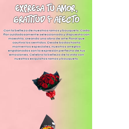
expresa tu amor,
gratitud y afecto
Con la belleza de nuestros ramos y bouquets. Cada
flor cuidadosamente seleccionada y dispuesta con
maestría, creando una obra de arte floral que
cautiva los sentidos. Desde bodas hasta
momentos especiales, nuestros arreglos
engalanados son la expresión perfecta de tus
emociones. Celebra la belleza de la vida con
nuestros exquisitos ramos y bouquets.