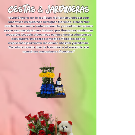
cestas
&
jardineras
"Sumérgete en la belleza de la naturaleza con
nuestros exquisitos arreglos florales. Cada flor
cuidadosamente seleccionada y combinada para
crear composiciones únicas que iluminan cualquier
ocasión. Desde vibrantes ramos hasta elegantes
bouquets, nuestros arreglos florales son la
expresión perfecta de amor, alegría y gratitud.
Celebra la vida con la frescura y el encanto de
nuestras creaciones florales."