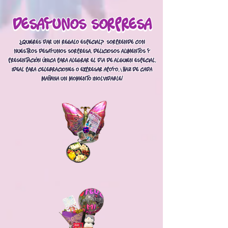
Desayunos sorpresa
desayunos sorpresa
¿Quieres dar un regalo especial? Sorprende con
nuestros desayunos sorpresa. Deliciosos alimentos y
presentación única para alegrar el día de alguien especial.
Ideal para celebraciones o expresar apoyo. ¡Haz de cada
mañana un momento inolvidable!