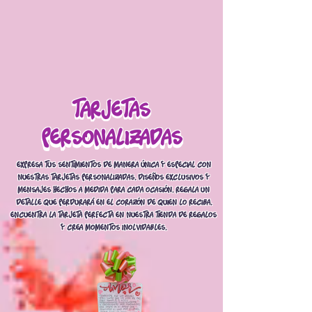
tarjetas
tarjetas
personalizadas
personalizadas
Expresa tus sentimientos de manera única y especial con
nuestras tarjetas personalizadas. Diseños exclusivos y
mensajes hechos a medida para cada ocasión. Regala un
detalle que perdurará en el corazón de quien lo reciba.
Encuentra la tarjeta perfecta en nuestra tienda de regalos
y crea momentos inolvidables.