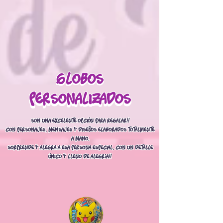
globos
globos
personalizados
personalizados
Son una excelente opción para regalar!!
Con personajes, mensajes y diseños elaborados totalmente
a mano.
Sorprende y alegra a esa persona especial, con un detalle
único y lleno de alegría!!