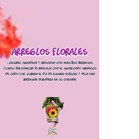
arreglos florales
arreglos florales
¡Celebra, agradece y emociona con nuestras hermosas
flores! Personaliza tu mensaje con el significado simbólico
de cada flor. Ilumina el día de alguien especial y deja una
impresión duradera en su corazón.