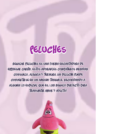
Peluches
Peluches
Regalar peluches es una forma encantadora de
expresar cariño. Estos adorables compañeros brindan
consuelo, alegría y ternura. Un peluche puede
convertirse en un abrazo tangible, recordando a
alguien lo especial que es. ¡Un regalo perfecto para
transmitir amor y afecto!