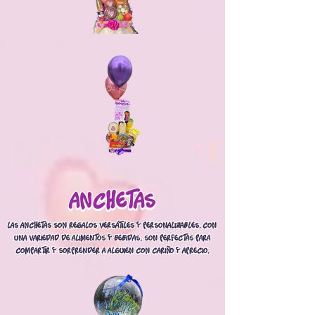
anchetas
anchetas
Las anchetas son regalos versátiles y personalizables. Con
una variedad de alimentos y bebidas, son perfectas para
compartir y sorprender a alguien con cariño y aprecio.